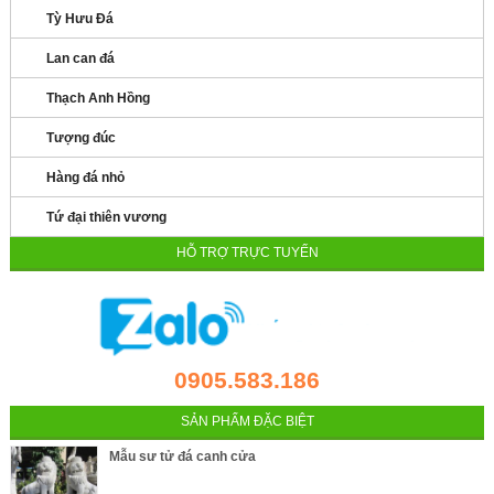
Tỳ Hưu Đá
Lan can đá
Thạch Anh Hồng
Tượng đúc
Hàng đá nhỏ
Tứ đại thiên vương
HỖ TRỢ TRỰC TUYẾN
0905.583.186
SẢN PHẨM ĐẶC BIỆT
Mẫu sư tử đá canh cửa