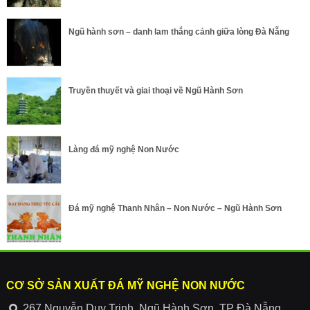
Ngũ hành sơn – danh lam thắng cảnh giữa lòng Đà Nẵng
Truyền thuyết và giai thoại về Ngũ Hành Sơn
Làng đá mỹ nghệ Non Nước
Đá mỹ nghệ Thanh Nhân – Non Nước – Ngũ Hành Sơn
CƠ SỞ SẢN XUẤT ĐÁ MỸ NGHỆ NON NƯỚC
267 Nguyễn Duy Trinh, Ngũ Hành Sơn, TP Đà Nẵng