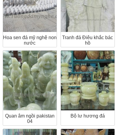
Hoa sen đá mỹ nghệ non
Tranh đá Điêu khắc bác
nước
hồ
Quan âm ngồi pakistan
Bộ lư hương đá
04