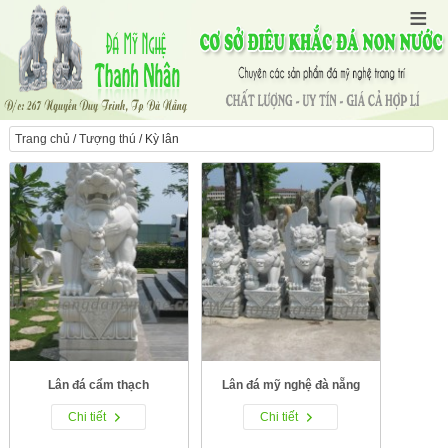
Trang chủ
/
Tượng thú
/ Kỳ lân
Lân đá cẩm thạch
Lân đá mỹ nghệ đà nẵng
Chi tiết
Chi tiết