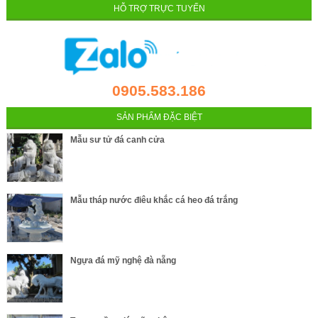
HỖ TRỢ TRỰC TUYẾN
0905.583.186
SẢN PHẨM ĐẶC BIỆT
Mẫu sư tử đá canh cửa
Mẫu tháp nước điêu khắc cá heo đá trắng
Ngựa đá mỹ nghệ đà nẵng