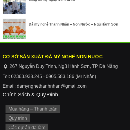
Đá mỹ nghệ Thanh Nhân – Non Nước – Ngũ Hành Sơn
CƠ SỞ SẢN XUẤT ĐÁ MỸ NGHỆ NON NƯỚC
267 Nguyễn Duy Trinh, Ngũ Hành Sơn, TP Đà Nẵng
Tel: 02363.938.245 - 0905.583.186 (Mr Nhân)
Email: damynghethanhnhan@gmail.com
Chính Sách & Quy Định
Mua hàng – Thanh toán
Quy trình
Các dự án đã làm