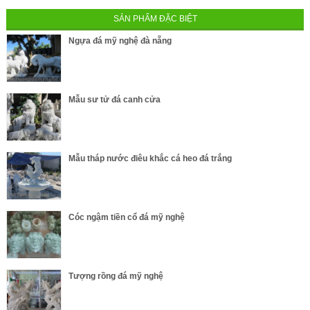
SẢN PHẨM ĐẶC BIỆT
Ngựa đá mỹ nghệ đà nẵng
Mẫu sư tử đá canh cửa
Mẫu tháp nước điêu khắc cá heo đá trắng
Cóc ngậm tiền cổ đá mỹ nghệ
Tượng rồng đá mỹ nghệ