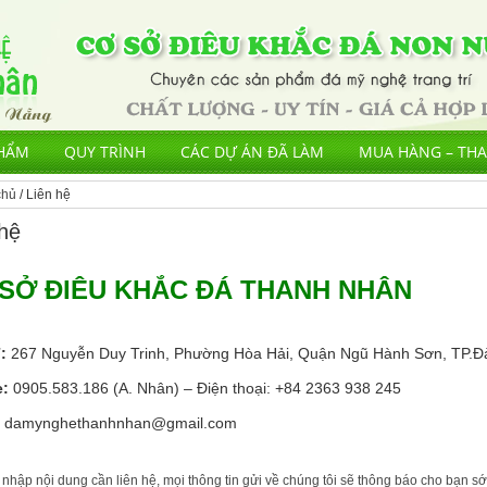
HẨM
QUY TRÌNH
CÁC DỰ ÁN ĐÃ LÀM
MUA HÀNG – TH
chủ
/ Liên hệ
 hệ
SỞ ĐIÊU KHẮC ĐÁ THANH NHÂN
:
267 Nguyễn Duy Trinh, Phường Hòa Hải, Quận Ngũ Hành Sơn, TP.Đ
e:
0905.583.186 (A. Nhân) – Điện thoại: +84 2363 938 245
damynghethanhnhan@gmail.com
 nhập nội dung cần liên hệ, mọi thông tin gửi về chúng tôi sẽ thông báo cho bạn s