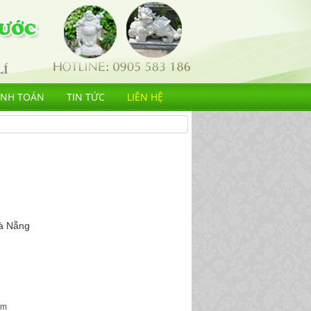
ANH TOÁN
TIN TỨC
LIÊN HỆ
à Nẵng
ớm