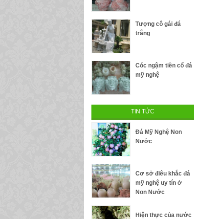
Tượng cô gái đá
trắng
Cóc ngậm tiền cổ đá
mỹ nghệ
TIN TỨC
Đá Mỹ Nghệ Non
Nước
Cơ sở điêu khắc đá
mỹ nghệ uy tín ở
Non Nước
Hiện thực của nước