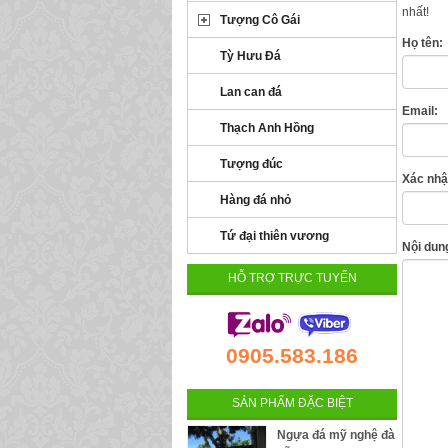
nhất!
Tượng Cô Gái
Họ tên:
Tỳ Hưu Đá
Lan can đá
Email:
Thạch Anh Hồng
Tượng đúc
Xác nhận
Hàng đá nhỏ
Tứ đại thiên vương
Nội dung
HỖ TRỢ TRỰC TUYẾN
0905.583.186
SẢN PHẨM ĐẶC BIỆT
Ngựa đá mỹ nghệ đà