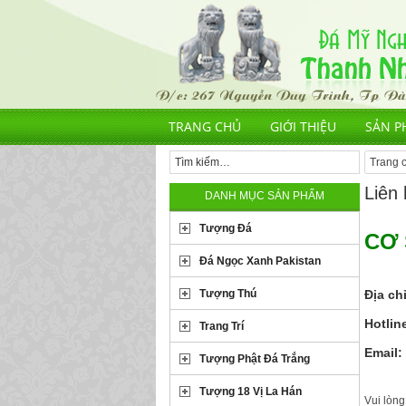
TRANG CHỦ
GIỚI THIỆU
SẢN P
Trang 
Liên
DANH MỤC SẢN PHẨM
Tượng Đá
CƠ 
Đá Ngọc Xanh Pakistan
Tượng Thú
Địa chỉ
Hotlin
Trang Trí
Email:
Tượng Phật Đá Trắng
Tượng 18 Vị La Hán
Vui lòng