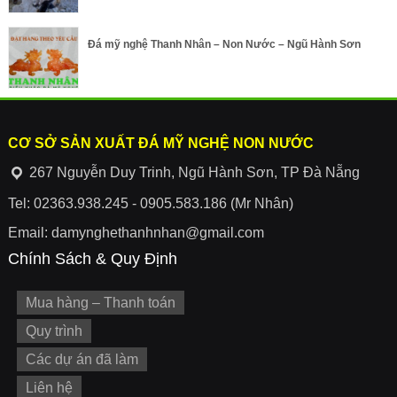
Đá mỹ nghệ Thanh Nhân – Non Nước – Ngũ Hành Sơn
CƠ SỞ SẢN XUẤT ĐÁ MỸ NGHỆ NON NƯỚC
267 Nguyễn Duy Trinh, Ngũ Hành Sơn, TP Đà Nẵng
Tel: 02363.938.245 - 0905.583.186 (Mr Nhân)
Email: damynghethanhnhan@gmail.com
Chính Sách & Quy Định
Mua hàng – Thanh toán
Quy trình
Các dự án đã làm
Liên hệ