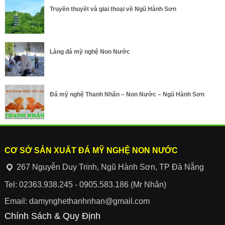
Truyền thuyết và giai thoại về Ngũ Hành Sơn
Làng đá mỹ nghệ Non Nước
Đá mỹ nghệ Thanh Nhân – Non Nước – Ngũ Hành Sơn
CƠ SỞ SẢN XUẤT ĐÁ MỸ NGHỆ NON NƯỚC
267 Nguyễn Duy Trinh, Ngũ Hành Sơn, TP Đà Nẵng
Tel: 02363.938.245 - 0905.583.186 (Mr Nhân)
Email: damynghethanhnhan@gmail.com
Chính Sách & Quy Định