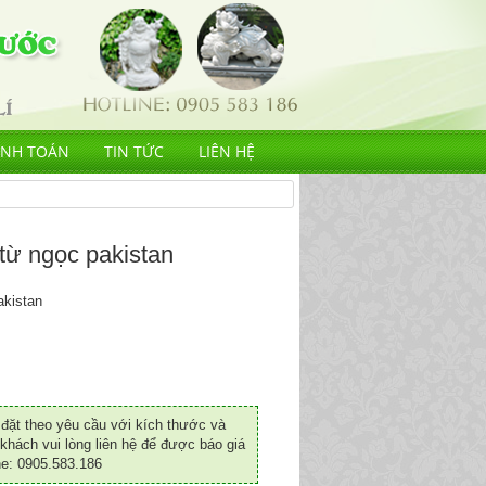
ANH TOÁN
TIN TỨC
LIÊN HỆ
từ ngọc pakistan
akistan
ặt theo yêu cầu với kích thước và
khách vui lòng liên hệ để được báo giá
ne: 0905.583.186