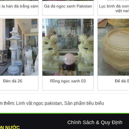
c la hán đá trắng xám
Gà đá ngọc xanh Pakistan
Lục bình đá oxn
việt n
Đèn đá 26
Rồng ngọc xanh 03
Đế đá 
m thêm:
Linh vật ngọc pakistan
,
Sản phẩm tiêu biểu
Chính Sách & Quy Định
ON NƯỚC