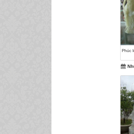
Phúc l
Nhữ