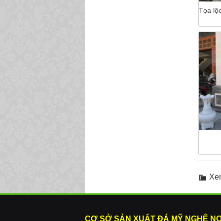
Tọa lộ
Xe
CƠ SỞ SẢN XUẤT ĐÁ MỸ NGHỆ N