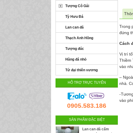
Tượng Cô Gái
Thôn
Tỳ Hưu Đá
Trong p
Lan can đá
đứng th
Thạch Anh Hồng
Cách đ
Tượng đúc
Vị trí 
Hàng đá nhỏ
Thiềm 
vào nh
Tứ đại thiên vương
– Ngoà
HỖ TRỢ TRỰC TUYẾN
nhà. C
-Tương
vào ph
0905.583.186
SẢN PHẨM ĐẶC BIỆT
Lan can đá cẩm