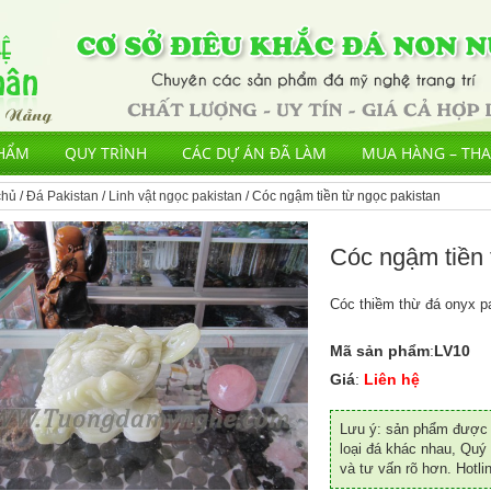
HẨM
QUY TRÌNH
CÁC DỰ ÁN ĐÃ LÀM
MUA HÀNG – TH
chủ
/
Đá Pakistan
/
Linh vật ngọc pakistan
/ Cóc ngậm tiền từ ngọc pakistan
Cóc ngậm tiền 
Cóc thiềm thừ đá onyx p
Mã sản phẩm
:
LV10
Giá
:
Liên hệ
Lưu ý: sản phẩm được đ
loại đá khác nhau, Quý 
và tư vấn rõ hơn. Hotli