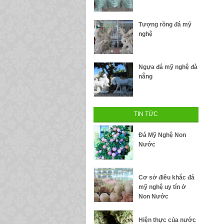
Tượng rồng đá mỹ
nghệ
Ngựa đá mỹ nghệ đà
nẵng
TIN TỨC
Đá Mỹ Nghệ Non
Nước
Cơ sở điêu khắc đá
mỹ nghệ uy tín ở
Non Nước
Hiện thực của nước