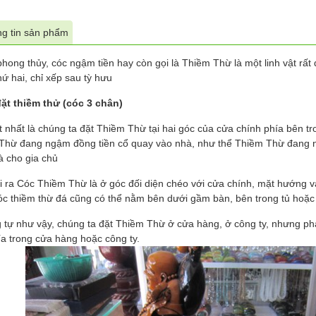
g tin sản phẩm
hong thủy, cóc ngậm tiền hay còn gọi là Thiềm Thừ là một linh vật rất
ứ hai, chỉ xếp sau tỳ hưu
ặt thiềm thử (cóc 3 chân)
tốt nhất là chúng ta đặt Thiềm Thừ tại hai góc của cửa chính phía bên 
Thừ đang ngậm đồng tiền cổ quay vào nhà, như thể Thiềm Thừ đang nh
à cho gia chủ
i ra Cóc Thiềm Thừ là ở góc đối diện chéo với cửa chính, mặt hướng 
óc thiềm thừ đá cũng có thể nằm bên dưới gầm bàn, bên trong tủ hoặc
 tự như vậy, chúng ta đặt Thiềm Thừ ở cửa hàng, ở công ty, nhưng ph
ía trong cửa hàng hoặc công ty.