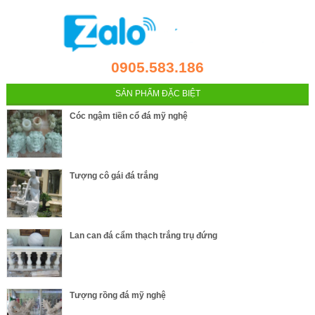
0905.583.186
SẢN PHẨM ĐẶC BIỆT
Cóc ngậm tiền cổ đá mỹ nghệ
Tượng cô gái đá trắng
Lan can đá cẩm thạch trắng trụ đứng
Tượng rồng đá mỹ nghệ