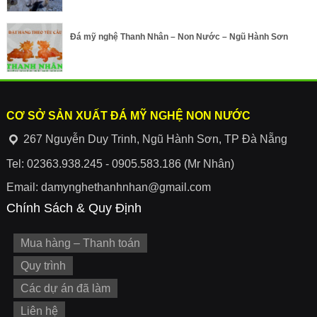
Đá mỹ nghệ Thanh Nhân – Non Nước – Ngũ Hành Sơn
CƠ SỞ SẢN XUẤT ĐÁ MỸ NGHỆ NON NƯỚC
267 Nguyễn Duy Trinh, Ngũ Hành Sơn, TP Đà Nẵng
Tel: 02363.938.245 - 0905.583.186 (Mr Nhân)
Email: damynghethanhnhan@gmail.com
Chính Sách & Quy Định
Mua hàng – Thanh toán
Quy trình
Các dự án đã làm
Liên hệ