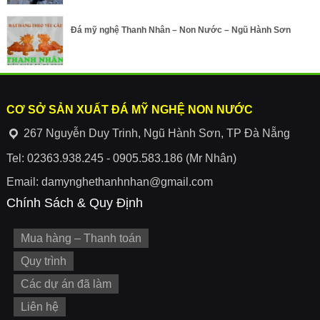
Đá mỹ nghệ Thanh Nhân – Non Nước – Ngũ Hành Sơn
CƠ SỞ SẢN XUẤT ĐÁ MỸ NGHỆ NON NƯỚC
267 Nguyễn Duy Trinh, Ngũ Hành Sơn, TP Đà Nẵng
Tel: 02363.938.245 - 0905.583.186 (Mr Nhân)
Email: damynghethanhnhan@gmail.com
Chính Sách & Quy Định
Mua hàng – Thanh toán
Quy trình
Các dự án đã làm
Liên hệ