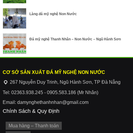
Làng đá mỹ nghệ Non Nước
Đá mỹ nghệ Thanh Nhân – Non Nước – Ngũ Hành Sơn
CƠ SỞ SẢN XUẤT ĐÁ MỸ NGHỆ NON NƯỚC
267 Nguyễn Duy Trinh, Ngũ Hành Sơn, TP Đà Nẵng
Tel: 02363.938.245 - 0905.583.186 (Mr Nhân)
Email: damynghethanhnhan@gmail.com
Chính Sách & Quy Định
Mua hàng – Thanh toán