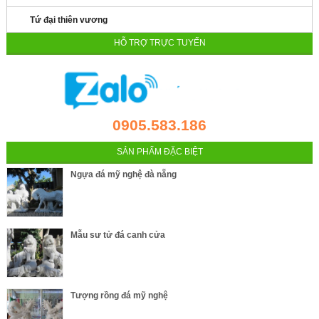
Tứ đại thiên vương
HỖ TRỢ TRỰC TUYẾN
0905.583.186
SẢN PHẨM ĐẶC BIỆT
Ngựa đá mỹ nghệ đà nẵng
Mẫu sư tử đá canh cửa
Tượng rồng đá mỹ nghệ