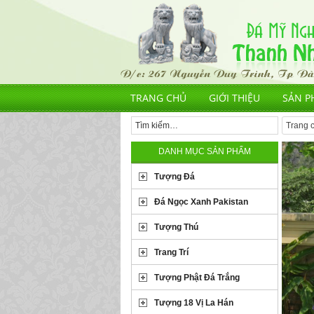
TRANG CHỦ
GIỚI THIỆU
SẢN P
Trang 
DANH MỤC SẢN PHẨM
Tượng Đá
Đá Ngọc Xanh Pakistan
Tượng Thú
Trang Trí
Tượng Phật Đá Trắng
Tượng 18 Vị La Hán