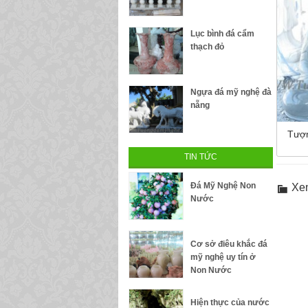
Lục bình đá cẩm
thạch đỏ
Ngựa đá mỹ nghệ đà
nẵng
Tượn
TIN TỨC
Đá Mỹ Nghệ Non
Xe
Nước
Cơ sở điêu khắc đá
mỹ nghệ uy tín ở
Non Nước
Hiện thực của nước