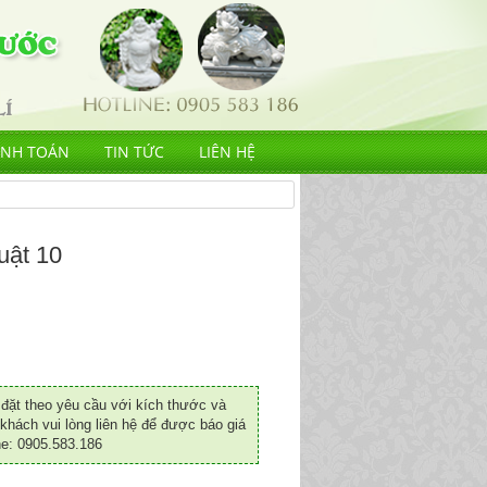
ANH TOÁN
TIN TỨC
LIÊN HỆ
uật 10
ặt theo yêu cầu với kích thước và
khách vui lòng liên hệ để được báo giá
ne: 0905.583.186