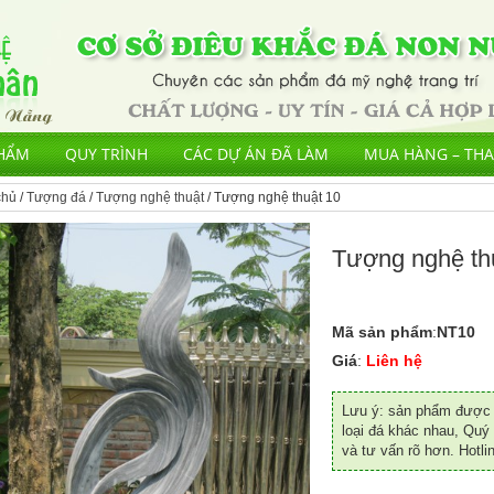
HẨM
QUY TRÌNH
CÁC DỰ ÁN ĐÃ LÀM
MUA HÀNG – TH
chủ
/
Tượng đá
/
Tượng nghệ thuật
/ Tượng nghệ thuật 10
Tượng nghệ th
Mã sản phẩm
:
NT10
Giá
:
Liên hệ
Lưu ý: sản phẩm được đ
loại đá khác nhau, Quý 
và tư vấn rõ hơn. Hotli